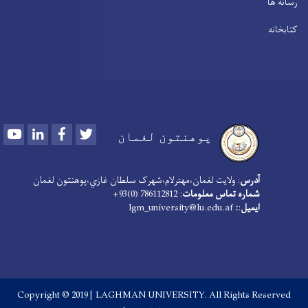
رسانه ها
کتابخانه
Youtube
LinkedIn
Facebook
Twitter
پوهنتون لغمان
آدرس
: ولایت لغمان،مهترلام،شهرک سلطان غازي،پوهنتون لغمان
شماره تماس معلومات
: 786112812 (0)93+
ایمیل
:
:
lgm_university@lu.edu.af
Copyright © 2019 | LAGHMAN UNIVERSITY. All Rights Reserved